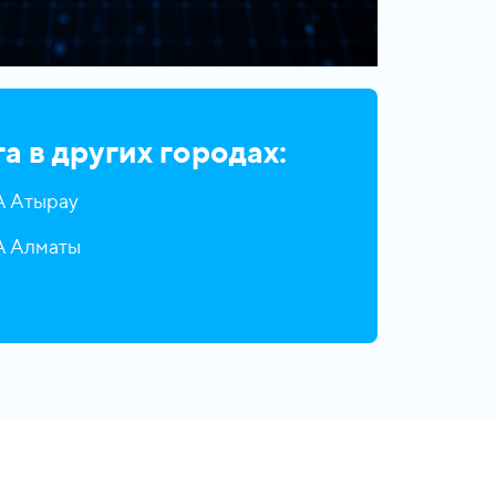
а в других городах:
 Атырау
 Алматы