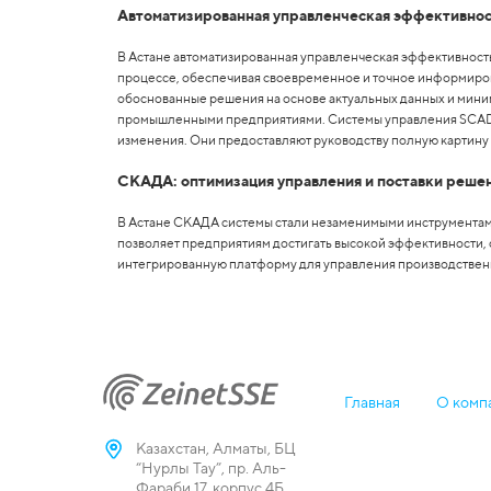
Автоматизированная управленческая эффективно
В Астане автоматизированная управленческая эффективнос
процессе, обеспечивая своевременное и точное информирова
обоснованные решения на основе актуальных данных и миним
промышленными предприятиями. Системы управления SCADA 
изменения. Они предоставляют руководству полную картину
СКАДА: оптимизация управления и поставки реше
В Астане СКАДА системы стали незаменимыми инструментами
позволяет предприятиям достигать высокой эффективности, 
интегрированную платформу для управления производствен
Главная
О комп
Казахстан, Алматы, БЦ
“Нурлы Тау”, пр. Аль-
Фараби 17, корпус 4Б,