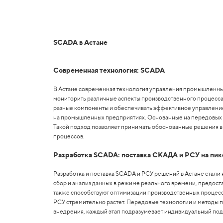
SCADA в Астане
Современная технология: SCADA
В Астане современная технология управления промышленным
мониторить различные аспекты производственного процесса
разные компоненты и обеспечивать эффективное управление
на промышленных предприятиях. Основанные на передовых те
Такой подход позволяет принимать обоснованные решения в
процессов.
Разработка SCADA: поставка СКАДА и РСУ на пик
Разработка и поставка SCADA и РСУ решений в Астане ста
сбор и анализ данных в режиме реального времени, предо
также способствуют оптимизации производственных процессо
РСУ стремительно растет. Передовые технологии и методы 
внедрения, каждый этап подразумевает индивидуальный под