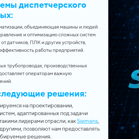
емы диспетчерского
ых:
матизации, объединяющая машины и людей.
равление и оптимизацию сложных систем.
т датчиков, ПЛК и других устройств,
 эффективность работы предприятий.
овых трубопроводах, производственных
едоставляет операторам важную
ений.
следующие решения:
зируемся на проектировании,
стем, адаптированных под задачи
такими лидерами отрасли, как
Siemens
,
 другими, позволяют нам предоставлять
абируемые решения.