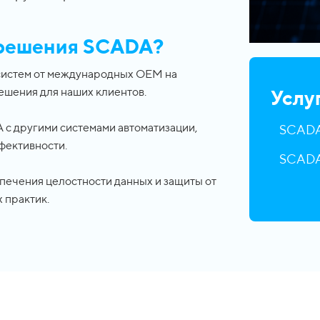
 решения SCADA?
 систем от международных OEM на
ешения для наших клиентов.
Услуг
с другими системами автоматизации,
SCADA
фективности.
SCADA
печения целостности данных и защиты от
 практик.