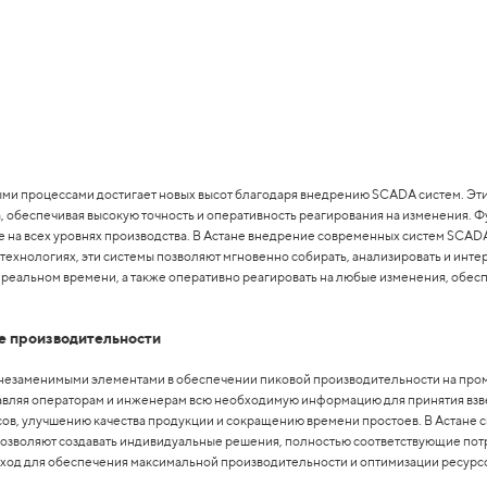
и процессами достигает новых высот благодаря внедрению SCADA систем. Эти
, обеспечивая высокую точность и оперативность реагирования на изменения. 
 на всех уровнях производства. В Астане внедрение современных систем SCAD
хнологиях, эти системы позволяют мгновенно собирать, анализировать и интер
 реальном времени, а также оперативно реагировать на любые изменения, обе
е производительности
ли незаменимыми элементами в обеспечении пиковой производительности на п
ставляя операторам и инженерам всю необходимую информацию для принятия в
в, улучшению качества продукции и сокращению времени простоев. В Астане сп
позволяют создавать индивидуальные решения, полностью соответствующие пот
ход для обеспечения максимальной производительности и оптимизации ресурс