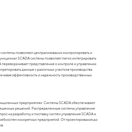
 системы позволяют централизованно контролировать и
Функционал SCADA системы позволяет легко интегрировать
A переворачивает представление о контроле и управлении
претировать данные с различных участков производства.
спечивая эффективность и надежность производственных
ромышленных предприятиях. Системы SCADA обеспечивают
звешенных решений. Распределенные системы управления
рос на разработку и поставку систем управления SCADA и
ребностям конкретных предприятий. От проектирования до
ов.