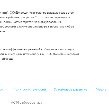
риятий. СКАДА решения играют решающую роль в этом
иях в рабочих процессах. Это позволяет принимать
ъемлемой частью стратегического управления
оцессами, а также оперативно реагировать на любые
ний.
ставка эффективных решений в области автоматизации
ругими системами и технологиями, SCADA системы создают
ной среде.
ция
Мониторинг эмиссий
Устойчивое развитие
Медиа
АСМ выбросов газа