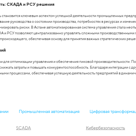
сть: СКАДА и РСУ решения
ть становится ключевым аспектом успешной деятельности промышленных предп
ние руководства о состоянии производства, потребностях в ресурсах и изменен
изировать риски. В Астане автоматизированная система управления стала неот
и РСУ позволяют централизованно управлять сложными производственными пр
 происходящего, обеспечивая основу для принятия важных стратегических реше
ний
 для оптимизации управления и обеспечения пиковой производительности. По
снижать затраты и повышать конкурентоспособность. Благодаря интеграции с д
ными процессами, обеспечивая успешную деятельность предприятий в динамич
ании
Промышленная автоматизация
Цифровая трансформа
SCADA
Кибербезопасность