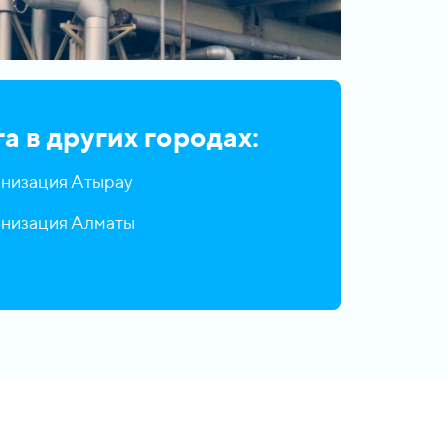
а в других городах:
низация Атырау
низация Алматы