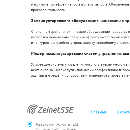
максимальную эффективность и оперативность. Обновленные
производительность.
Замена устаревшего оборудования: инновации в п
С течением времени техническое оборудование подвергаетс
позволяют значительно повысить эффективность производства
и конкурентоспособному производству, способному опережа
Модернизация устаревших систем управления: шаг
Устаревшие системы управления могут стать узким местом в 
неотъемлемый шаг на пути к повышению эффективности прои
адаптивные решения, способные мгновенно реагировать на 
Главная
О комп
Казахстан, Алматы, БЦ
“Нурлы Тау”, пр. Аль-