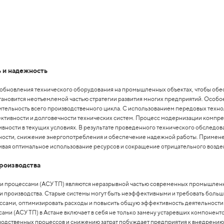
 и надежность
й обновления технического оборудования на промышленных объектах, чтобы обе
становится неотъемлемой частью стратегии развития многих предприятий. Особ
ительность всего производственного цикла. С использованием передовых техно
ивности и долговечности технических систем. Процесс модернизации компрес
ивности в текущих условиях. В результате проведенного технического обслед
ости, снижение энергопотребления и обеспечение надежной работы. Примене
ивая оптимальное использование ресурсов и сокращение отрицательного возде
роизводства
 процессами (АСУ ТП) являются неразрывной частью современных промышленных
и производства. Старые системы могут быть неэффективными и требовать больш
ссами, оптимизировать расходы и повысить общую эффективность деятельност
ми (АСУ ТП) в Астане включает в себя не только замену устаревших компоненто
водственных процессов и снижению затрат побуждает предприятия к внедрению