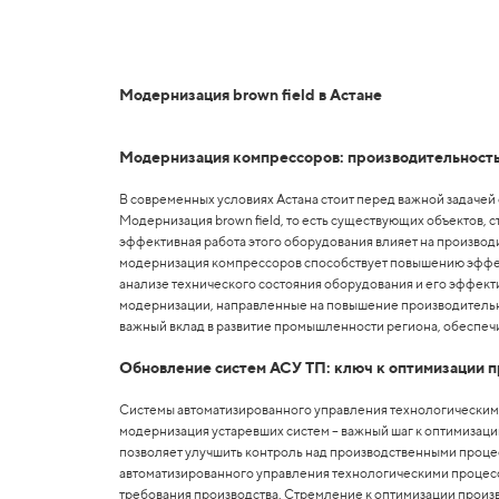
Модернизация brown field в Астане
Модернизация компрессоров: производительность
В современных условиях Астана стоит перед важной задаче
Модернизация brown field, то есть существующих объектов, 
эффективная работа этого оборудования влияет на производ
модернизация компрессоров способствует повышению эффект
анализе технического состояния оборудования и его эффект
модернизации, направленные на повышение производительн
важный вклад в развитие промышленности региона, обеспеч
Обновление систем АСУ ТП: ключ к оптимизации п
Системы автоматизированного управления технологическими
модернизация устаревших систем – важный шаг к оптимизаци
позволяет улучшить контроль над производственными проце
автоматизированного управления технологическими процесса
требования производства. Стремление к оптимизации произ