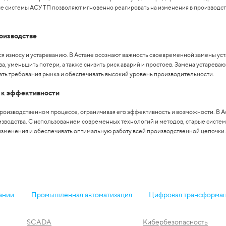
 системы АСУ ТП позволяют мгновенно реагировать на изменения в производс
роизводстве
я износу и устареванию. В Астане осознают важность своевременной замены у
, уменьшить потери, а также снизить риск аварий и простоев. Замена устарева
ть требования рынка и обеспечивать высокий уровень производительности.
 к эффективности
производственном процессе, ограничивая его эффективность и возможности. В А
зводства. С использованием современных технологий и методов, старые систем
изменения и обеспечивать оптимальную работу всей производственной цепочки.
ании
Промышленная автоматизация
Цифровая трансформа
SCADA
Кибербезопасность