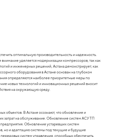
спечить оптимальную производительность и надежность.
ое внимание уделяется модернизации компрессоров, так как
логий и инженерных решений, Астана демонстрирует, как
сорного оборудования в Астане основан на глубоком
ования определяются наиболее приоритетные меры по
ние новых технологий и инновационных решений вносит
йствия на окружающую среду.
 объектов. В Астане осознают, что обновление и
их затрат на обслуживание. Обновление систем АСУ ТП
и предприятия. Обновление устаревших систем
в, но и адаптацию системы под текущие и будущие
 передовых систем управления, способных обеспечить