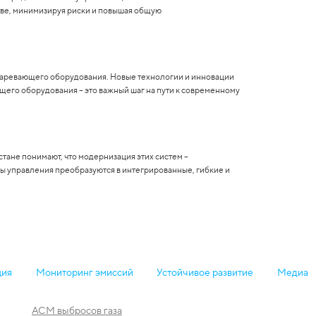
тве, минимизируя риски и повышая общую
старевающего оборудования. Новые технологии и инновации
ющего оборудования – это важный шаг на пути к современному
стане понимают, что модернизация этих систем –
ы управления преобразуются в интегрированные, гибкие и
ция
Мониторинг эмиссий
Устойчивое развитие
Медиа
АСМ выбросов газа