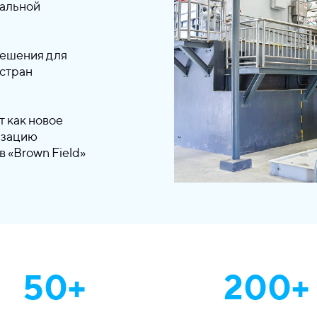
бальной
решения для
стран
 как новое
низацию
 «Brown Field»
50+
200+