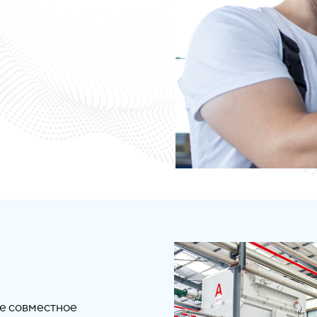
И
ое совместное