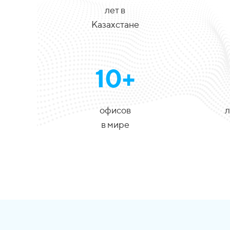
лет в
Казахстане
10+
офисов
л
в мире