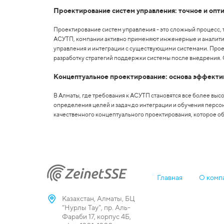
Проектирование систем управления: точное и оп
Проектирование систем управления - это сложный процесс, 
АСУТП, компании активно применяют инженерные и аналити
управления и интеграции с существующими системами. Проек
разработку стратегий поддержки системы после внедрения. 
Концептуальное проектирование: основа эффекти
В Алматы, где требования к АСУТП становятся все более вы
определения целей и задач до интеграции и обучения персо
качественного концептуального проектирования, которое 
Главная
О комп
Казахстан, Алматы, БЦ
“Нурлы Тау”, пр. Аль-
Фараби 17, корпус 4Б,