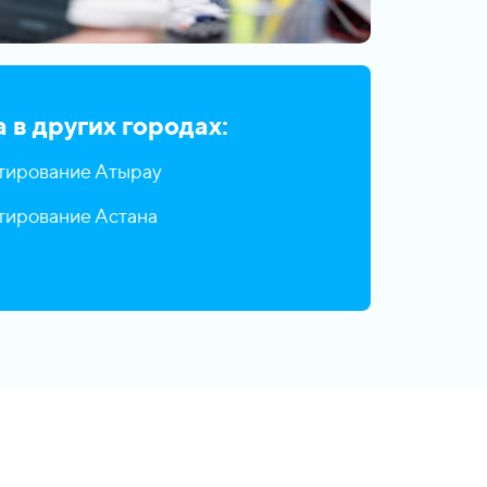
а в других городах:
тирование Атырау
тирование Астана