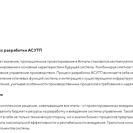
сс разработки АСУТП
т значение, промышленное проектирование в Алматы становится неотъемлемой
онирования и основные характеристики будущей системы. Комбинируя сметное 
ое управление производством. Процесс разработки АСУТП включает в себя не
деление ключевых функций системы и интеграцию с существующими инфраструк
ения, учитывая особенности производственных процессов и требования к наде
ия
омплексное решение, охватывающее все этапы - от проектирования до внедрен
делить бюджет и ресурсы на разработку и внедрение системы управления. Тако
в себя не только техническую сторону, но и анализ бизнес-процессов предприя
тичь максимальной эффективности и рентабельности внедрения. Грамотное конц
понентов системы.