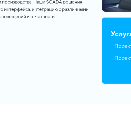
и производства. Наши SCADA решения
го интерфейса, интеграцию с различными
 оповещений и отчетности.
Услуг
Проек
Проек