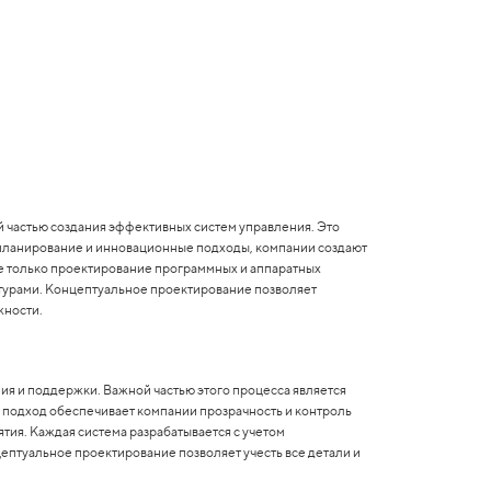
 частью создания эффективных систем управления. Это
планирование и инновационные подходы, компании создают
 только проектирование программных и аппаратных
турами. Концептуальное проектирование позволяет
жности.
ия и поддержки. Важной частью этого процесса является
й подход обеспечивает компании прозрачность и контроль
тия. Каждая система разрабатывается с учетом
ептуальное проектирование позволяет учесть все детали и