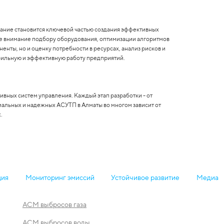
вание становится ключевой частью создания эффективных
е внимание подбору оборудования, оптимизации алгоритмов
ты, но и оценку потребности в ресурсах, анализ рисков и
абильную и эффективную работу предприятий.
вных систем управления. Каждый этап разработки - от
мальных и надежных АСУТП в Алматы во многом зависит от
.
ция
Мониторинг эмиссий
Устойчивое развитие
Медиа
АСМ выбросов газа
АСМ выбросов воды