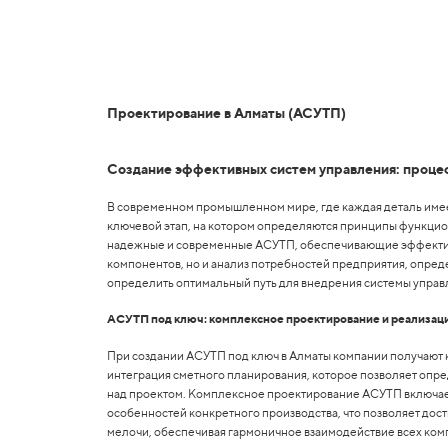
Проектирование в Алматы (АСУТП)
Создание эффективных систем управления: проце
В современном промышленном мире, где каждая деталь имее
ключевой этап, на котором определяются принципы функци
надежные и современные АСУТП, обеспечивающие эффективн
компонентов, но и анализ потребностей предприятия, опре
определить оптимальный путь для внедрения системы управл
АСУТП под ключ: комплексное проектирование и реализац
При создании АСУТП под ключ в Алматы компании получают к
интеграция сметного планирования, которое позволяет опре
над проектом. Комплексное проектирование АСУТП включает 
особенностей конкретного производства, что позволяет дос
мелочи, обеспечивая гармоничное взаимодействие всех ком