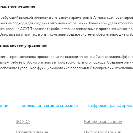
тимальное решение
требующий высокой точности и учета всех параметров. В Алматы, где проектиро
ческие подходы для создания оптимальных решений. Инженеры уделяют особо
тирование АСУТП включает в себя не только аппаратные и программные компонен
Опираясь на аналитику и опыт, компании создают системы, обеспечивающие ст
вных систем управления
сокими, промышленное проектирование становится основой для создания эффекти
нала - требует глубокого анализа и профессионального подхода. Создание опти
обеспечивает успешное функционирование предприятий в современных условиях
ании
Промышленная автоматизация
Цифровая трансформа
SCADA
Кибербезопасность
Проектирование
Цифровой двойник